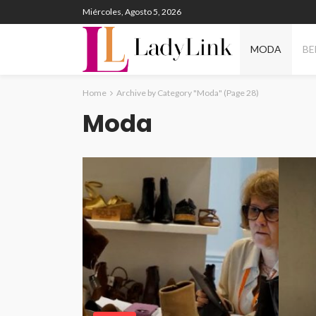
Miércoles, Agosto 5, 2026
MODA
BE
Home
Archive by Category "Moda"
(Page 28)
Moda