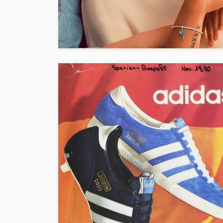
ENTERTAINMENT
PANORAM
“Harry Potter y la p
filosofal” vuelve a 
grande para celebr
años
Andrea Essus
1 día ago