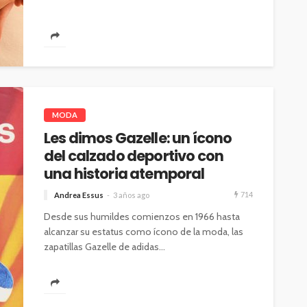
AS
iedra
la pantalla
SALUD
ar sus 25
Elegir mejor: la alimentación
MODA
consciente se abre paso
Les dimos Gazelle: un ícono
54
41
Andrea Essus
6 horas ago
del calzado deportivo con
una historia atemporal
714
Andrea Essus
3 años ago
Desde sus humildes comienzos en 1966 hasta
alcanzar su estatus como ícono de la moda, las
zapatillas Gazelle de adidas...