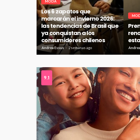
MODA
Los 6 zapatos que
MO
marcarán el invierno 2026:
las tendencias de Brasil que
Pre
ya conquistan a los
reno
consumidores chilenos
est
Andrea Essus
2 semanas ago
Andrea
9.1