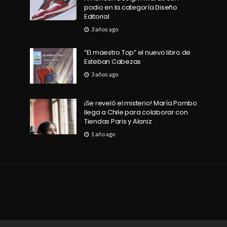
podio en la categoría Diseño
Editorial
3 años ago
“El maestro Top” el nuevo libro de
Esteban Cabezas
3 años ago
¡Se reveló el misterio! María Pombo
llega a Chile para colaborar con
Tiendas Paris y Alaniz
1 año ago