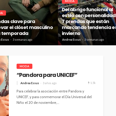
MODA
Del abrigo funcional al
DA
estilo con personalidad
ndas clave para
7 prendas que están
var el clóset masculino
marcando tendencia e
a temporada
invierno
 Essus
3 semanas ago
Andrea Essus
3 semanas ago
MODA
“Pandora para UNICEF”
1.5k
Andrea Essus
3 años ago
Para celebrar la asociación entre Pandora y
UNICEF, y para conmemorar el Día Universal del
Niño el 20 de noviembre,...