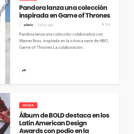
Pandora lanza una colección
inspirada en Game of Thrones
514
admin
3 años ago
Pandora lanza una colección colaborativa con
Warner Bros. inspirada en la icónica serie de HBO,
Game of Thrones La colaboración...
MODA
Álbum de BOLD destaca en los
Latin American Design
Awards con podio en la