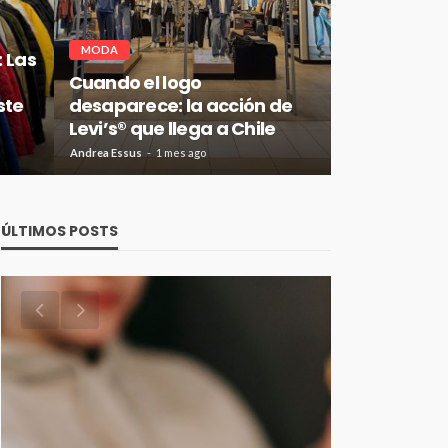
MODA
: Las
Cuando el logo
ste
desaparece: la acción de
Levi’s® que llega a Chile
Andrea Essus
1 mes ago
ÚLTIMOS POSTS