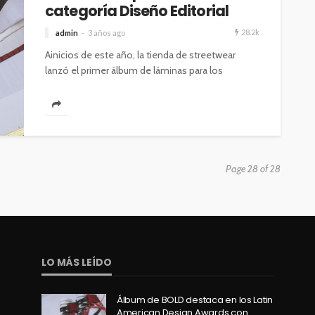
categoría Diseño Editorial
28.2k
admin
3 años ago
Ainicios de este año, la tienda de streetwear
lanzó el primer álbum de láminas para los
fanáticos de las zapatillas,...
Page 28 of 28
LO MÁS LEÍDO
Álbum de BOLD destaca en los Latin
American Design Awards con