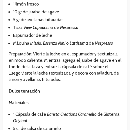
1 limón fresco
10 gr de jarabe de agave
5 gr de avellanas trituradas
Taza
View
Cappuccino
de
Nespresso
Espumador de leche
Máquina
Inissia
,
Essenza Mini
o
Lattissima
de
Nespresso
Preparación: Vierte la leche en el espumador y texturízala
en modo caliente. Mientras, agrega el jarabe de agave en el
fondo de la taza y extrae la cápsula de café sobre él.
Luego vierte la leche texturizada y decora con ralladura de
limón y avellanas trituradas.
Dulce tentación
Materiales:
1 Cápsula de café
Barista Creations Caramello
de Sistema
Original
5 gr de salsa de caramelo