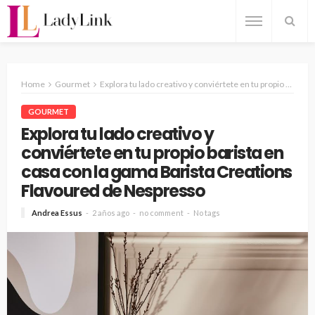
Home
Gourmet
Explora tu lado creativo y conviértete en tu propio barista en casa con la gama Barista Creations Flavoured de Nespresso
GOURMET
Explora tu lado creativo y
conviértete en tu propio barista en
casa con la gama Barista Creations
Flavoured de Nespresso
Andrea Essus
2 años ago
no comment
No tags