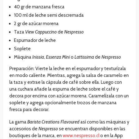
40 gr de manzana fresca
100 ml de leche semi descremada
2 gr de azúcar morena
Taza
View Cappuccino
de
Nespresso
Espumador de leche
Soplete
Máquina
Inissia
,
Essenza
Mini
o
Lattissima
de
Nespresso
Preparación: Vierte la leche en el espumador y texturízala
en modo caliente. Mientras, agrega la salsa de caramelo en
la taza y extrae la cápsula de café sobre ella. Luego con
una cuchara añade la espuma de leche sobre el café y
decora por encima con azúcar morena. Caramelízala con un
soplete y agrega opcionalmente trozos de manzana
fresca para decorar.
La gama
Barista Creations Flavoured
así como las máquinas y
accesorios de
Nespresso
se encuentran disponibles en las
boutiques de la marca, en
www.nespresso.cl
o en la App