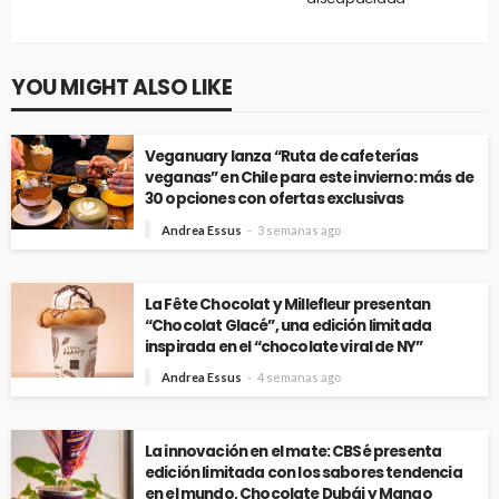
YOU MIGHT ALSO LIKE
Veganuary lanza “Ruta de cafeterías
veganas” en Chile para este invierno: más de
30 opciones con ofertas exclusivas
Andrea Essus
3 semanas ago
La Fête Chocolat y Millefleur presentan
“Chocolat Glacé”, una edición limitada
inspirada en el “chocolate viral de NY”
Andrea Essus
4 semanas ago
La innovación en el mate: CBSé presenta
edición limitada con los sabores tendencia
en el mundo, Chocolate Dubái y Mango