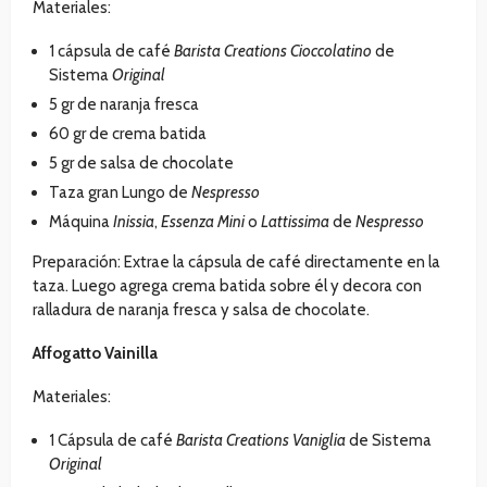
Materiales:
1 cápsula de café
Barista Creations Cioccolatino
de
Sistema
Original
5 gr de naranja fresca
60 gr de crema batida
5 gr de salsa de chocolate
Taza gran Lungo de
Nespresso
Máquina
Inissia
,
Essenza Mini
o
Lattissima
de
Nespresso
Preparación: Extrae la cápsula de café directamente en la
taza. Luego agrega crema batida sobre él y decora con
ralladura de naranja fresca y salsa de chocolate.
Affogatto Vainilla
Materiales:
1 Cápsula de café
Barista Creations Vaniglia
de Sistema
Original