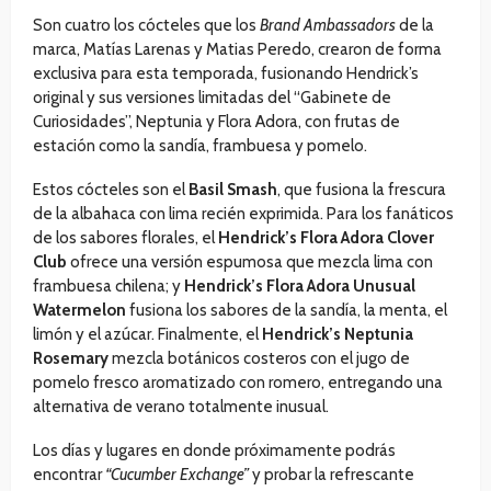
Son cuatro los cócteles que los
Brand Ambassadors
de la
marca, Matías Larenas y Matias Peredo, crearon de forma
exclusiva para esta temporada, fusionando Hendrick’s
original y sus versiones limitadas del “Gabinete de
Curiosidades”, Neptunia y Flora Adora, con frutas de
estación como la sandía, frambuesa y pomelo.
Estos cócteles son el
Basil Smash
, que fusiona la frescura
de la albahaca con lima recién exprimida. Para los fanáticos
de los sabores florales, el
Hendrick’s Flora Adora Clover
Club
ofrece una versión espumosa que mezcla lima con
frambuesa chilena; y
Hendrick’s Flora Adora Unusual
Watermelon
fusiona los sabores de la sandía, la menta, el
limón y el azúcar. Finalmente, el
Hendrick’s Neptunia
Rosemary
mezcla botánicos costeros con el jugo de
pomelo fresco aromatizado con romero, entregando una
alternativa de verano totalmente inusual.
Los días y lugares en donde próximamente podrás
encontrar
“Cucumber Exchange”
y probar la refrescante