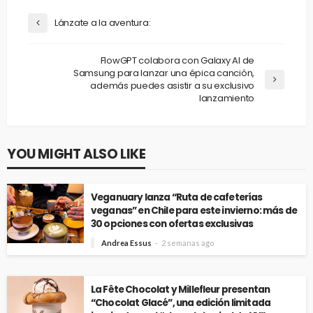
Lánzate a la aventura:
FlowGPT colabora con Galaxy AI de
Samsung para lanzar una épica canción,
además puedes asistir a su exclusivo
lanzamiento
YOU MIGHT ALSO LIKE
Veganuary lanza “Ruta de cafeterías
veganas” en Chile para este invierno: más de
30 opciones con ofertas exclusivas
Andrea Essus
2 semanas ago
La Fête Chocolat y Millefleur presentan
“Chocolat Glacé”, una edición limitada