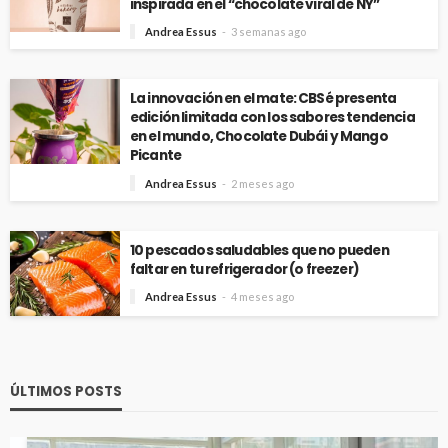
inspirada en el “chocolate viral de NY”
Andrea Essus
3 semanas ago
La innovación en el mate: CBSé presenta
edición limitada con los sabores tendencia
en el mundo, Chocolate Dubái y Mango
Picante
Andrea Essus
2 meses ago
10 pescados saludables que no pueden
faltar en tu refrigerador (o freezer)
Andrea Essus
4 meses ago
ÚLTIMOS POSTS