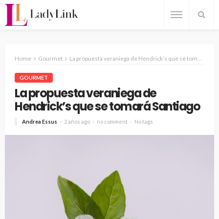
Home
Gourmet
La propuesta veraniega de Hendrick’s que se tomará Santiago
GOURMET
La propuesta veraniega de
Hendrick’s que se tomará Santiago
Andrea Essus
2 años ago
no comment
No tags