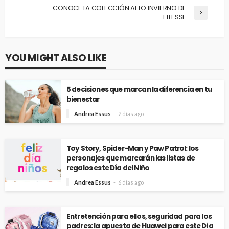
CONOCE LA COLECCIÓN ALTO INVIERNO DE
ELLESSE
YOU MIGHT ALSO LIKE
5 decisiones que marcan la diferencia en tu
bienestar
Andrea Essus
2 días ago
Toy Story, Spider-Man y Paw Patrol: los
personajes que marcarán las listas de
regalos este Día del Niño
Andrea Essus
6 días ago
Entretención para ellos, seguridad para los
padres: la apuesta de Huawei para este Día