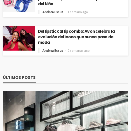
del Niño
Andrea Essus
1 semana ago
Del lipstick al lip combo: Avon celebra la
evolución del ícono que nunca pasa de
moda
Andrea Essus
2 semanas ago
ÚLTIMOS POSTS