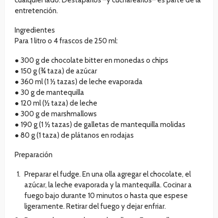
cualquier lado. Destaparlos –y cucharearlos– es parte de la
entretención.
Ingredientes
Para 1 litro o 4 frascos de 250 ml:
● 300 g de chocolate bitter en monedas o chips
● 150 g (¾ taza) de azúcar
● 360 ml (1 ½ tazas) de leche evaporada
● 30 g de mantequilla
● 120 ml (½ taza) de leche
● 300 g de marshmallows
● 190 g (1 ½ tazas) de galletas de mantequilla molidas
● 80 g (1 taza) de plátanos en rodajas
Preparación
Preparar el fudge. En una olla agregar el chocolate, el
azúcar, la leche evaporada y la mantequilla. Cocinar a
fuego bajo durante 10 minutos o hasta que espese
ligeramente. Retirar del fuego y dejar enfriar.