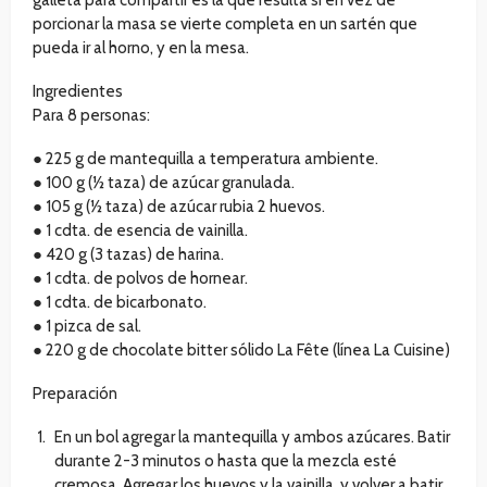
galleta para compartir es la que resulta si en vez de
porcionar la masa se vierte completa en un sartén que
pueda ir al horno, y en la mesa.
Ingredientes
Para 8 personas:
● 225 g de mantequilla a temperatura ambiente.
● 100 g (½ taza) de azúcar granulada.
● 105 g (½ taza) de azúcar rubia 2 huevos.
● 1 cdta. de esencia de vainilla.
● 420 g (3 tazas) de harina.
● 1 cdta. de polvos de hornear.
● 1 cdta. de bicarbonato.
● 1 pizca de sal.
● 220 g de chocolate bitter sólido La Fête (línea La Cuisine)
Preparación
En un bol agregar la mantequilla y ambos azúcares. Batir
durante 2-3 minutos o hasta que la mezcla esté
cremosa. Agregar los huevos y la vainilla, y volver a batir