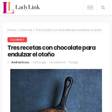
Home
Gourmet
Tres recetas con chocolate para endulzar el otoño
GOURMET
Tres recetas con chocolate para
endulzar el otoño
Andrea Essus
2 años ago
no comment
No tags