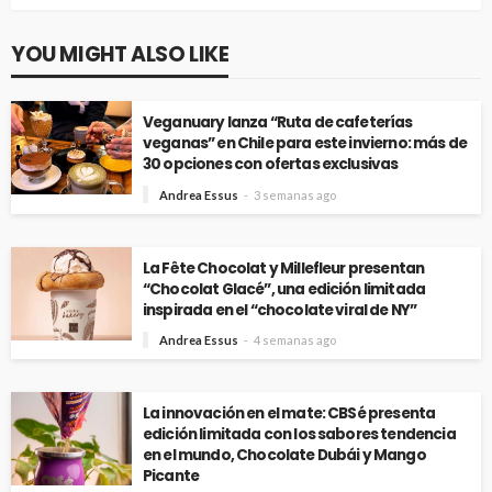
YOU MIGHT ALSO LIKE
Veganuary lanza “Ruta de cafeterías
veganas” en Chile para este invierno: más de
30 opciones con ofertas exclusivas
Andrea Essus
3 semanas ago
La Fête Chocolat y Millefleur presentan
“Chocolat Glacé”, una edición limitada
inspirada en el “chocolate viral de NY”
Andrea Essus
4 semanas ago
La innovación en el mate: CBSé presenta
edición limitada con los sabores tendencia
en el mundo, Chocolate Dubái y Mango
Picante