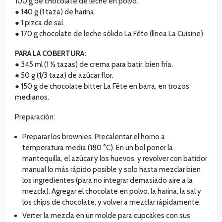
100 g de chocolate de leche en polvo.
● 140 g (1 taza) de harina.
● 1 pizca de sal.
● 170 g chocolate de leche sólido La Fête (línea La Cuisine)
PARA LA COBERTURA:
● 345 ml (1 ½ tazas) de crema para batir, bien fría.
● 50 g (1/3 taza) de azúcar flor.
● 150 g de chocolate bitter La Fête en barra, en trozos
medianos.
Preparación:
Preparar los brownies. Precalentar el horno a
temperatura media (180 °C). En un bol poner la
mantequilla, el azúcar y los huevos, y revolver con batidor
manual lo más rápido posible y solo hasta mezclar bien
los ingredientes (para no integrar demasiado aire a la
mezcla). Agregar el chocolate en polvo, la harina, la sal y
los chips de chocolate, y volver a mezclar rápidamente.
Verter la mezcla en un molde para cupcakes con sus