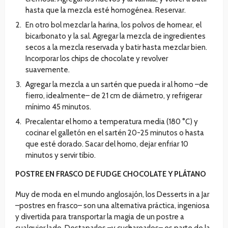
hasta que la mezcla esté homogénea. Reservar.
En otro bol mezclar la harina, los polvos de hornear, el
bicarbonato y la sal. Agregar la mezcla de ingredientes
secos a la mezcla reservada y batir hasta mezclar bien.
Incorporar los chips de chocolate y revolver
suavemente.
Agregar la mezcla a un sartén que pueda ir al horno –de
fierro, idealmente– de 21 cm de diámetro, y refrigerar
mínimo 45 minutos.
Precalentar el horno a temperatura media (180 °C) y
cocinar el galletón en el sartén 20-25 minutos o hasta
que esté dorado. Sacar del horno, dejar enfriar 10
minutos y servir tibio.
POSTRE EN FRASCO DE FUDGE CHOCOLATE Y PLÁTANO
Muy de moda en el mundo anglosajón, los Desserts in a Jar
–postres en frasco– son una alternativa práctica, ingeniosa
y divertida para transportar la magia de un postre a