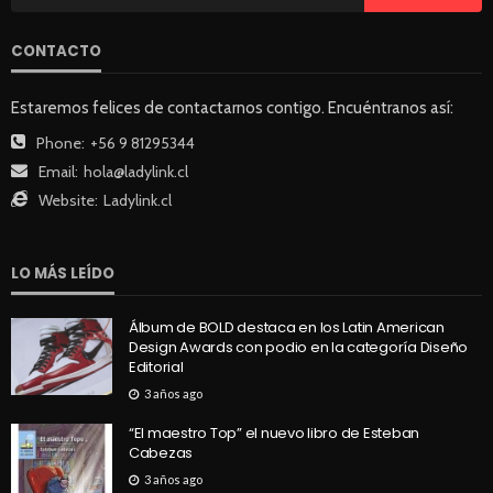
CONTACTO
Estaremos felices de contactarnos contigo. Encuéntranos así:
Phone:
+56 9 81295344
Email:
hola@ladylink.cl
Website:
Ladylink.cl
LO MÁS LEÍDO
Álbum de BOLD destaca en los Latin American
Design Awards con podio en la categoría Diseño
Editorial
3 años ago
“El maestro Top” el nuevo libro de Esteban
Cabezas
3 años ago