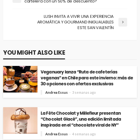
cartelera con un 50% de descuento?
LUSH INVITA A VIVIR UNA EXPERIENCIA
AROMÁTICA Y GOURMAND INIGUALABLES
ESTE SAN VALENTÍN
YOU MIGHT ALSO LIKE
Veganuary lanza “Ruta de cafeterías
veganas” en Chile para este invierno: más de
30 opciones con ofertas exclusivas
Andrea Essus
3 semanas ago
La Fête Chocolat y Millefleur presentan
“Chocolat Glacé”, una edición limitada
inspirada en el “chocolate viral de NY”
Andrea Essus
4 semanas ago