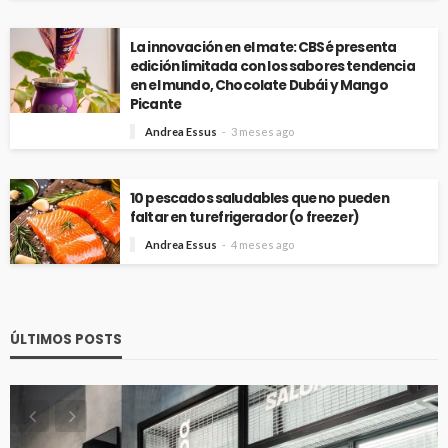
La innovación en el mate: CBSé presenta
edición limitada con los sabores tendencia
en el mundo, Chocolate Dubái y Mango
Picante
Andrea Essus
3 meses ago
10 pescados saludables que no pueden
faltar en tu refrigerador (o freezer)
Andrea Essus
4 meses ago
ÚLTIMOS POSTS