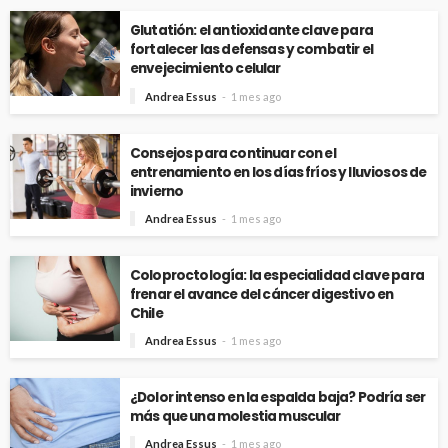
Glutatión: el antioxidante clave para
fortalecer las defensas y combatir el
envejecimiento celular
Andrea Essus
1 mes ago
Consejos para continuar con el
entrenamiento en los días fríos y lluviosos de
invierno
Andrea Essus
1 mes ago
Coloproctología: la especialidad clave para
frenar el avance del cáncer digestivo en
Chile
Andrea Essus
1 mes ago
¿Dolor intenso en la espalda baja? Podría ser
más que una molestia muscular
Andrea Essus
1 mes ago