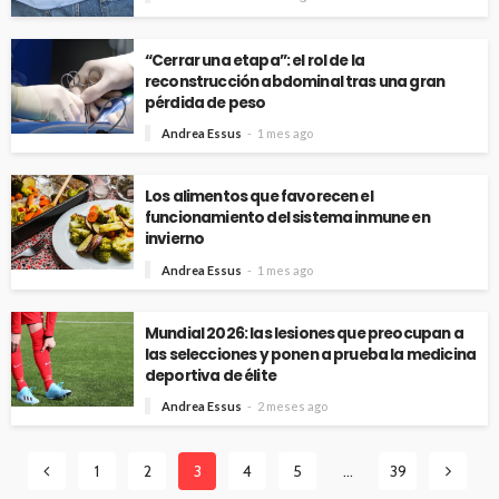
“Cerrar una etapa”: el rol de la
reconstrucción abdominal tras una gran
pérdida de peso
Andrea Essus
1 mes ago
Los alimentos que favorecen el
funcionamiento del sistema inmune en
invierno
Andrea Essus
1 mes ago
Mundial 2026: las lesiones que preocupan a
las selecciones y ponen a prueba la medicina
deportiva de élite
Andrea Essus
2 meses ago
1
2
3
4
5
…
39