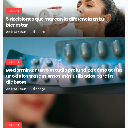
SALUD
5 decisiones que marcan la diferencia en tu
bienestar
Andrea Essus
2 días ago
SALUD
Metformina: nuevo estudio profundiza cómo actúa
uno de los tratamientos más utilizados para la
diabetes
Andrea Essus
2 días ago
SALUD