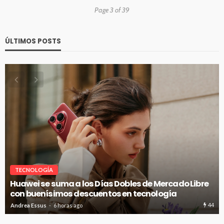
Page 3 of 39
ÚLTIMOS POSTS
VITRINA
SNOBBY INAUGURA SU PRIMER FLAGSHIP EN CENCO
COSTANERA
48
Andrea Essus
6 horas ago