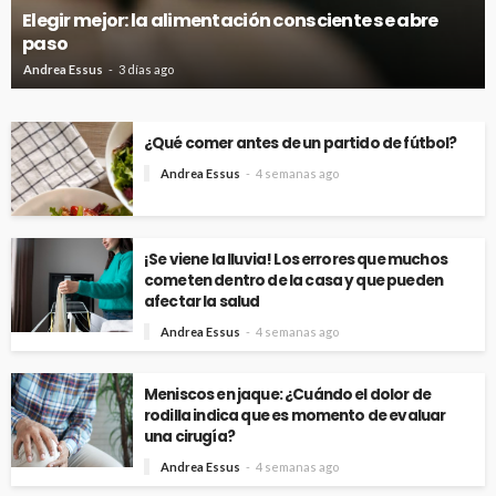
Elegir mejor: la alimentación consciente se abre
paso
Andrea Essus
3 días ago
¿Qué comer antes de un partido de fútbol?
Andrea Essus
4 semanas ago
¡Se viene la lluvia! Los errores que muchos
cometen dentro de la casa y que pueden
afectar la salud
Andrea Essus
4 semanas ago
Meniscos en jaque: ¿Cuándo el dolor de
rodilla indica que es momento de evaluar
una cirugía?
Andrea Essus
4 semanas ago