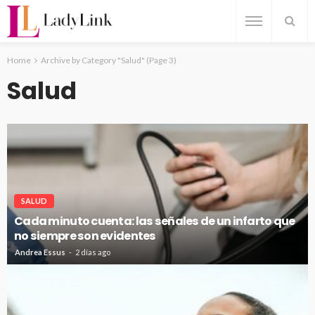
Home
Archive by Category "Salud"
(Page 3)
Salud
SALUD
Cada minuto cuenta: las señales de un infarto que
no siempre son evidentes
Andrea Essus
2 días ago