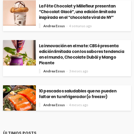
La Fête Chocolat y Millefleur presentan
“Chocolat Glacé”, una edición limitada
inspirada en el “chocolate viral de NY”
Andrea Essus
4 semanas ago
La innovación en el mate: CBSé presenta
edición limitada con los sabores tendencia
en el mundo, Chocolate Dubái y Mango
Picante
Andrea Essus
3 meses ago
10 pescados saludables que no pueden
faltar en tu refrigerador (o freezer)
Andrea Essus
4 meses ago
ÚLTIMOS POSTS