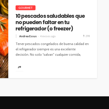
GOURMET
10 pescados saludables que
no pueden faltar en tu
refrigerador (o freezer)
298
Andrea Essus
4 meses ago
Tener pescados congelados de buena calidad en
el refrigerador siempre es una excelente
decisión. No solo “salvan" cualquier comida,
sino...