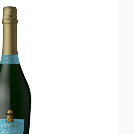
Entre el 6 y el 8 de agosto de
2026: Mica protectora,
limpieza y mano de obra
arcan la
gratis: así será el nuevo
enestar
HUAWEI Service Day
57
53
Andrea Essus
15 horas ago