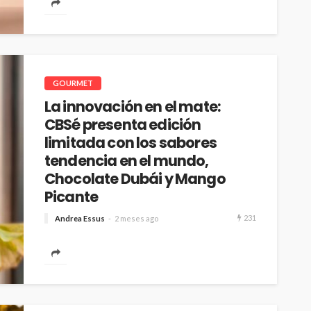
una de las...
GOURMET
La innovación en el mate:
CBSé presenta edición
limitada con los sabores
tendencia en el mundo,
Chocolate Dubái y Mango
Picante
231
Andrea Essus
2 meses ago
La yerbatera más innovadora de Argentina, que
lidera la categoría de yerbas compuestas y
saborizadas, lanzó dos propuestas inéditas, en
su...