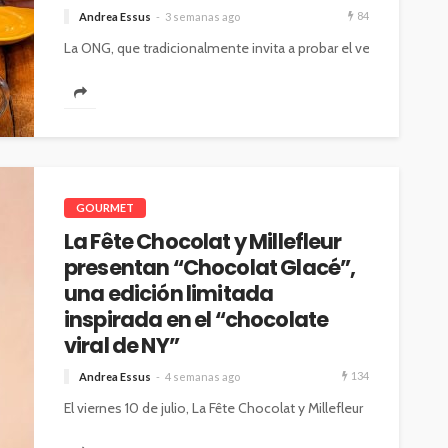
84
Andrea Essus
3 semanas ago
La ONG, que tradicionalmente invita a probar el veganismo en 
30 cafeterías que ofrecen repostería vegana y bebidas, aco
Este invierno, Veganuary, ONG conocida por su
campaña Enero Vegano, busca destacar que las
opciones basadas en plantas están disponibles...
GOURMET
La Fête Chocolat y Millefleur
presentan “Chocolat Glacé”,
una edición limitada
inspirada en el “chocolate
viral de NY”
134
Andrea Essus
4 semanas ago
El viernes 10 de julio, La Fête Chocolat y Millefleur
lanzan su tan esperada colaboración inspirada en