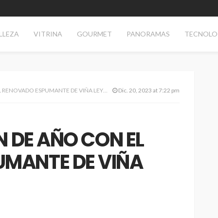
LLEZA
VITRINA
GOURMET
PANORAMAS
TECNOLO
L RENOVADO ESPUMANTE DE VIÑA LEYDA
Dic. 20, 2023 at 7:22 pm
N DE AÑO CON EL
MANTE DE VIÑA
TECNOLOGÍA