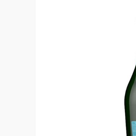
SALUD
5 decisiones que m
diferencia en tu bi
Andrea Essus
15 horas ago