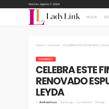
Viernes, Agosto 7, 2026
MODA
BE
Home
Gourmet
CELEBRA ESTE FIN DE AÑO CON E
GOURMET
CELEBRA ESTE FI
RENOVADO ESPU
LEYDA
Andrea Essus
3 años ago
no comment
No tags